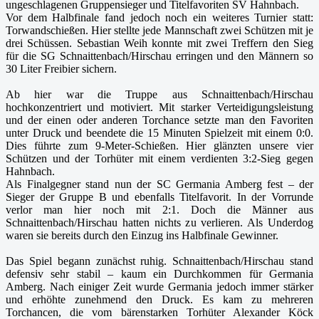
ungeschlagenen Gruppensieger und Titelfavoriten SV Hahnbach.
Vor dem Halbfinale fand jedoch noch ein weiteres Turnier statt:
Torwandschießen. Hier stellte jede Mannschaft zwei Schützen mit je
drei Schüssen. Sebastian Weih konnte mit zwei Treffern den Sieg
für die SG Schnaittenbach/Hirschau erringen und den Männern so
30 Liter Freibier sichern.
Ab hier war die Truppe aus Schnaittenbach/Hirschau
hochkonzentriert und motiviert. Mit starker Verteidigungsleistung
und der einen oder anderen Torchance setzte man den Favoriten
unter Druck und beendete die 15 Minuten Spielzeit mit einem 0:0.
Dies führte zum 9-Meter-Schießen. Hier glänzten unsere vier
Schützen und der Torhüter mit einem verdienten 3:2-Sieg gegen
Hahnbach.
Als Finalgegner stand nun der SC Germania Amberg fest – der
Sieger der Gruppe B und ebenfalls Titelfavorit. In der Vorrunde
verlor man hier noch mit 2:1. Doch die Männer aus
Schnaittenbach/Hirschau hatten nichts zu verlieren. Als Underdog
waren sie bereits durch den Einzug ins Halbfinale Gewinner.
Das Spiel begann zunächst ruhig. Schnaittenbach/Hirschau stand
defensiv sehr stabil – kaum ein Durchkommen für Germania
Amberg. Nach einiger Zeit wurde Germania jedoch immer stärker
und erhöhte zunehmend den Druck. Es kam zu mehreren
Torchancen, die vom bärenstarken Torhüter Alexander Köck