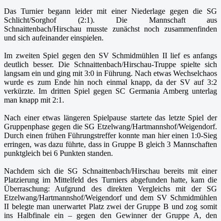
Das Turnier begann leider mit einer Niederlage gegen die SG
Schlicht/Sorghof (2:1). Die Mannschaft aus
Schnaittenbach/Hirschau musste zunächst noch zusammenfinden
und sich aufeinander einspielen.
Im zweiten Spiel gegen den SV Schmidmühlen II lief es anfangs
deutlich besser. Die Schnaittenbach/Hirschau-Truppe spielte sich
langsam ein und ging mit 3:0 in Führung. Nach etwas Wechselchaos
wurde es zum Ende hin noch einmal knapp, da der SV auf 3:2
verkürzte. Im dritten Spiel gegen SC Germania Amberg unterlag
man knapp mit 2:1.
Nach einer etwas längeren Spielpause startete das letzte Spiel der
Gruppenphase gegen die SG Etzelwang/Hartmannshof/Weigendorf.
Durch einen frühen Führungstreffer konnte man hier einen 1:0-Sieg
erringen, was dazu führte, dass in Gruppe B gleich 3 Mannschaften
punktgleich bei 6 Punkten standen.
Nachdem sich die SG Schnaittenbach/Hirschau bereits mit einer
Platzierung im Mittelfeld des Turniers abgefunden hatte, kam die
Überraschung: Aufgrund des direkten Vergleichs mit der SG
Etzelwang/Hartmannshof/Weigendorf und dem SV Schmidmühlen
II belegte man unerwartet Platz zwei der Gruppe B und zog somit
ins Halbfinale ein – gegen den Gewinner der Gruppe A, den